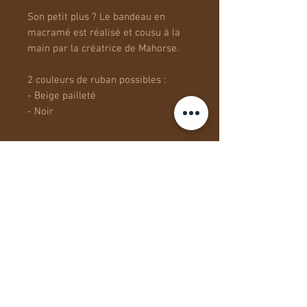
Son petit plus ? Le bandeau en
macramé est réalisé et cousu à la
main par la créatrice de Mahorse.
2 couleurs de ruban possibles :
- Beige pailleté
- Noir
Photos non contractuelles. Des
variations de couleurs sont
possibles en fonction la lumière.