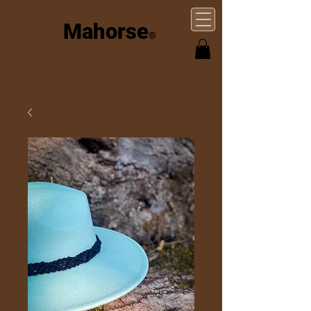
Mahorse
®