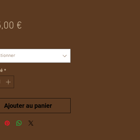
Prix
,00 €
ctionner
té
*
Ajouter au panier