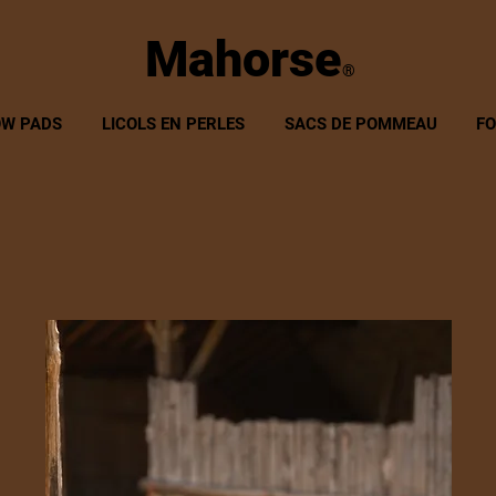
Mahorse
®
W PADS
LICOLS EN PERLES
SACS DE POMMEAU
F