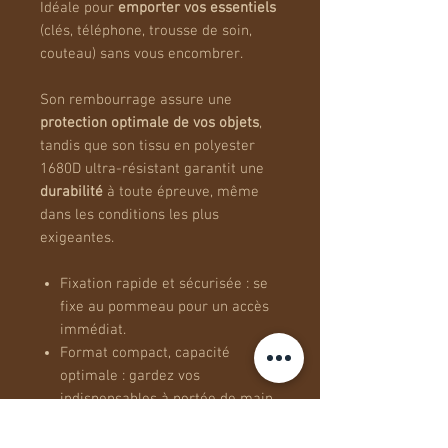
Idéale pour
emporter vos essentiels
(clés, téléphone, trousse de soin,
couteau) sans vous encombrer.
Son rembourrage assure une
protection optimale de vos objets
,
tandis que son tissu en polyester
1680D ultra-résistant garantit une
durabilité
à toute épreuve, même
dans les conditions les plus
exigeantes.
Fixation rapide et sécurisée : se
fixe au pommeau pour un accès
immédiat.
Format compact, capacité
optimale : gardez vos
indispensables à portée de main.
Résistance et longévité : conçu
en polyester 1680D pour une