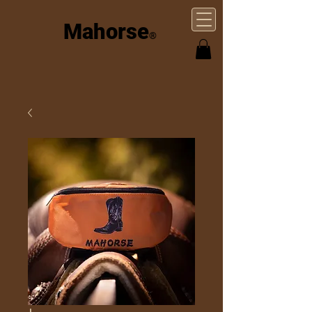
Mahorse
®