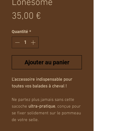
Lonesome
Prix
35,00 €
Quantité
*
Ajouter au panier
L’accessoire indispensable pour
toutes vos balades à cheval !
Ne partez plus jamais sans cette
sacoche
ultra-pratique
, conçue pour
se fixer solidement sur le pommeau
de votre selle.