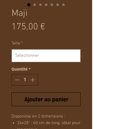
Maji
Prix
175,00 €
Taille
*
Quantité
*
Ajouter au panier
Disponible en 2 dimensions :
24x28" : 60 cm de long, idéal pour