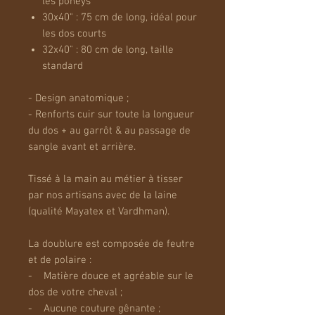
les poneys
30x40" : 75 cm de long, idéal pour
les dos courts
32x40" : 80 cm de long, taille
standard
- Design anatomique ;
- Renforts cuir sur toute la longueur
du dos + au garrôt & au passage de
sangle avant et arrière.
Tissé à la main au métier à tisser
par nos artisans avec de la laine
(qualité Mayatex et Vardhman).
La doublure est composée de feutre
et de polaire :
- Matière douce et agréable sur le
dos de votre cheval ;
- Aucune couture gênante ;