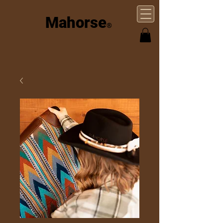
Mahorse
®