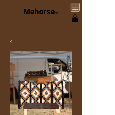
Mahorse
®