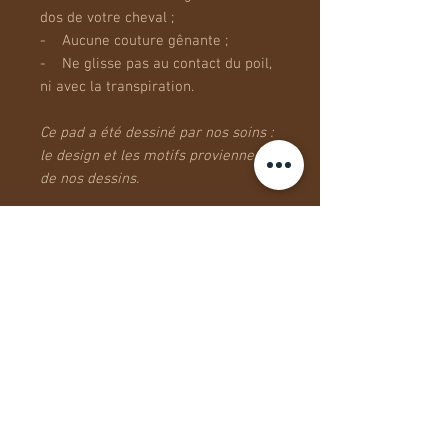
dos de votre cheval ;
- Aucune couture gênante ;
- Ne glisse pas au contact du poil,
ni avec la transpiration.
Ce pad a été dessiné par nos soins :
le design et les motifs proviennent
de nos dessins.
Photos non contractuelles. Réalisés
à la main, chaque produit est unique
et peut présenter quelques légères
différences dans la couleur du
tissage.
Matières
Coton