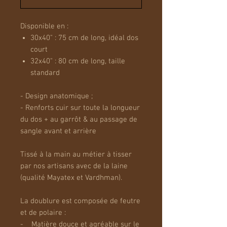
Disponible en :
30x40" : 75 cm de long, idéal dos
court
32x40" : 80 cm de long, taille
standard
- Design anatomique ;
- Renforts cuir sur toute la longueur
du dos + au garrôt & au passage de
sangle avant et arrière
Tissé à la main au métier à tisser
par nos artisans avec de la laine
(qualité Mayatex et Vardhman).
La doublure est composée de feutre
et de polaire :
- Matière douce et agréable sur le